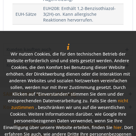
EUH208: Enthält 1,2-Benzisothiazol-
EUH-Sätze
3(2H)-on. Kann allergische
Reaktionen hervorrufen.
Kunden kauften auch
Wir nutzen Cookies, die für den technischen Betrieb der
Website erforderlich sind und stets gesetzt werden. Andere
Kunden haben sich ebenfalls angesehen
Cookies, die den Komfort bei Benutzung dieser Website
erhöhen, der Direktwerbung dienen oder die Interaktion mit
* Alle Preise inkl. gesetzl. Mehrwertsteuer zzgl.
Versandkosten
anderen Websites und sozialen Netzwerken vereinfachen
sollen, werden nur mit Ihrer Zustimmung gesetzt. Durch
SAICOS SHOP kurz und bündig
Klicken auf "Einverstanden" stimmen Sie dem und der
entsprechenden Datenverarbeitung zu. Falls Sie dem
nicht
Kontakt
zustimmen
, beschränken wir uns auf die wesentlichen
Cookies. Weitere Informationen darüber, wie Google Ihre
personenbezogenen Daten verwendet, wenn Sie Ihre
Pflegeanleitungen
Versand und Zahlungsbedingungen
Einwilligung über unsere Website erteilen, finden Sie
hier
. Dort
erfahren Sie auch, wie andere Dritte Ihre personenbezogenen
SAICOS Händlersuche
SAICOS Pflegeleitfaden
Über SAICOS