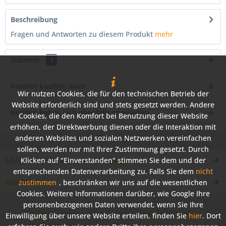
Beschreibung
Fragen und Antworten zu diesem Produkt
mehr
Zubehör
1
Kunden kauften auch
Wir nutzen Cookies, die für den technischen Betrieb der
Website erforderlich sind und stets gesetzt werden. Andere
Kunden haben sich ebenfalls angesehen
Cookies, die den Komfort bei Benutzung dieser Website
erhöhen, der Direktwerbung dienen oder die Interaktion mit
* Alle Preise inkl. gesetzl. Mehrwertsteuer zzgl.
Versandkosten
anderen Websites und sozialen Netzwerken vereinfachen
sollen, werden nur mit Ihrer Zustimmung gesetzt. Durch
SAICOS SHOP kurz und bündig
Klicken auf "Einverstanden" stimmen Sie dem und der
entsprechenden Datenverarbeitung zu. Falls Sie dem
nicht
Kontakt
zustimmen
, beschränken wir uns auf die wesentlichen
Cookies. Weitere Informationen darüber, wie Google Ihre
personenbezogenen Daten verwendet, wenn Sie Ihre
Pflegeanleitungen
Versand und Zahlungsbedingungen
Einwilligung über unsere Website erteilen, finden Sie
hier
. Dort