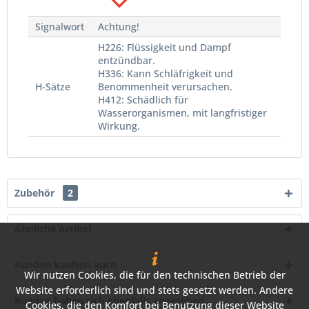
Signalwort
Achtung!
H226: Flüssigkeit und Dampf
entzündbar.
H336: Kann Schläfrigkeit und
H-Sätze
Benommenheit verursachen.
H412: Schädlich für
Wasserorganismen, mit langfristiger
Wirkung.
Zubehör
2
Ähnliche Artikel
Kunden kauften auch
Wir nutzen Cookies, die für den technischen Betrieb der
Website erforderlich sind und stets gesetzt werden. Andere
Kunden haben sich ebenfalls angesehen
Cookies, die den Komfort bei Benutzung dieser Website