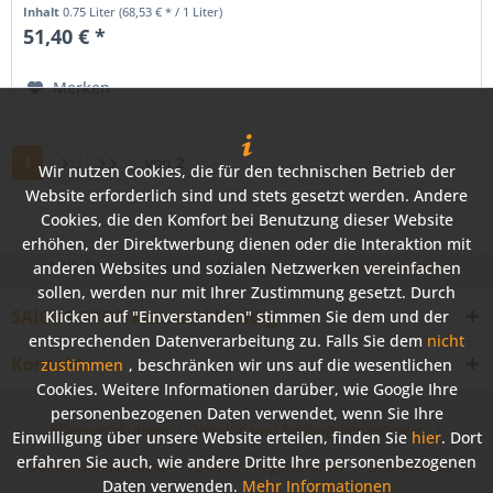
Inhalt
0.75 Liter
(68,53 € * / 1 Liter)
51,40 € *
Merken
1
von
2
Wir nutzen Cookies, die für den technischen Betrieb der
Website erforderlich sind und stets gesetzt werden. Andere
Cookies, die den Komfort bei Benutzung dieser Website
erhöhen, der Direktwerbung dienen oder die Interaktion mit
* Alle Preise inkl. gesetzl. Mehrwertsteuer zzgl.
Versandkosten
anderen Websites und sozialen Netzwerken vereinfachen
sollen, werden nur mit Ihrer Zustimmung gesetzt. Durch
SAICOS SHOP kurz und bündig
Klicken auf "Einverstanden" stimmen Sie dem und der
entsprechenden Datenverarbeitung zu. Falls Sie dem
nicht
Kontakt
zustimmen
, beschränken wir uns auf die wesentlichen
Cookies. Weitere Informationen darüber, wie Google Ihre
personenbezogenen Daten verwendet, wenn Sie Ihre
Pflegeanleitungen
Versand und Zahlungsbedingungen
Einwilligung über unsere Website erteilen, finden Sie
hier
. Dort
erfahren Sie auch, wie andere Dritte Ihre personenbezogenen
SAICOS Händlersuche
SAICOS Pflegeleitfaden
Über SAICOS
Daten verwenden.
Mehr Informationen