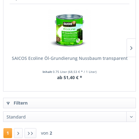
Öl.
Ein
Hartwachsöl
macht
die
Bodenoberfläche
wasser-
und
schmutzabweisend
und
SAICOS Ecoline Öl-Grundierung Nussbaum transparent
verhindert
die
Entstehung
Inhalt
0.75 Liter
(68,53 € * / 1 Liter)
von
ab 51,40 € *
Abnutzungserscheinungen.
Ihre
Wirkung
erzielen
Filtern
Hartwachsöle
auf
zwei
verschiedene
Arten.
Das
1
von
2
darin