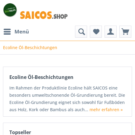
Menü
Ecoline Öl-Beschichtungen
Was
ist
eigentlich
Ecoline Öl-Beschichtungen
Hartwachsöl?
Unter
Im Rahmen der Produktlinie Ecoline hält SAICOS eine
einem
besonders umweltschonende Öl-Grundierung bereit. Die
Hartwachsöl
versteht
Ecoline Öl-Grundierung eignet sich sowohl für Fußböden
man
aus Holz, Kork oder Bambus als auch...
mehr erfahren »
eine
Kombination
aus
Wachs
Topseller
und