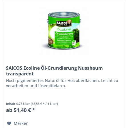
enthaltene
pflanzliche
Öl
zieht
tief
in
das
Holz
ein
und
hält
es
von
SAICOS Ecoline Öl-Grundierung Nussbaum
innen
transparent
heraus
Hoch pigmentiertes Naturöl für Holzoberflächen. Leicht zu
elastisch.
verarbeiten und lösemittelarm.
Gleichzeitig
legen
sich
natürliche
Inhalt
0.75 Liter
(68,53 € * / 1 Liter)
Wachse
ab 51,40 € *
wie
ein
dünner
Merken