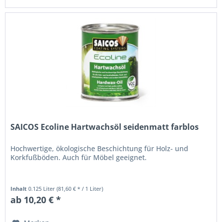
Hartwachsöl
beispielsweise
gibt
es
in
den
Varianten
»
Matt
«
und
»
Seidenmatt
«
.
SAICOS Ecoline Hartwachsöl seidenmatt farblos
Hochwertige, ökologische Beschichtung für Holz- und
Korkfußböden. Auch für Möbel geeignet.
Inhalt
0.125 Liter
(81,60 € * / 1 Liter)
ab 10,20 € *