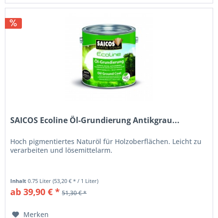
Film
auf
die
Holzoberfläche
und
schützen
sie
vor
äußeren
Belastungen.
Hinsichtlich
des
zu
erwartenden
SAICOS Ecoline Öl-Grundierung Antikgrau...
optischen
Ergebnisses
haben
Hoch pigmentiertes Naturöl für Holzoberflächen. Leicht zu
Sie
verarbeiten und lösemittelarm.
bei
Hartwachsölen
die
Inhalt
0.75 Liter
(53,20 € * / 1 Liter)
Wahl.
ab 39,90 € *
Das
51,30 € *
SAICOS
Ecoline
Merken