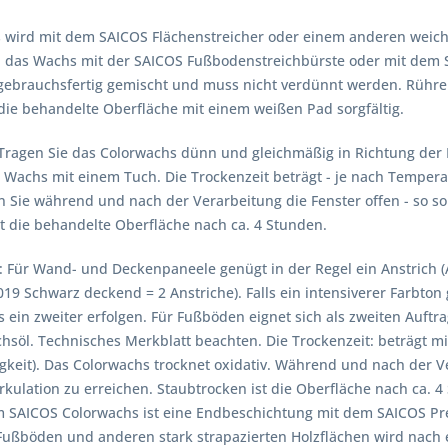
 wird mit dem SAICOS Flächenstreicher oder einem anderen weiche
das Wachs mit der SAICOS Fußbodenstreichbürste oder mit dem 
 gebrauchsfertig gemischt und muss nicht verdünnt werden. Rühr
 die behandelte Oberfläche mit einem weißen Pad sorgfältig.
Tragen Sie das Colorwachs dünn und gleichmäßig in Richtung der 
Wachs mit einem Tuch. Die Trockenzeit beträgt - je nach Temperat
 Sie während und nach der Verarbeitung die Fenster offen - so sorg
st die behandelte Oberfläche nach ca. 4 Stunden.
:
Für Wand- und Deckenpaneele genügt in der Regel ein Anstrich
9 Schwarz deckend = 2 Anstriche). Falls ein intensiverer Farbton
s ein zweiter erfolgen. Für Fußböden eignet sich als zweiten Auf
chsöl. Technisches Merkblatt beachten. Die Trockenzeit: beträgt 
gkeit). Das Colorwachs trocknet oxidativ. Während und nach der V
irkulation zu erreichen. Staubtrocken ist die Oberfläche nach ca.
m SAICOS Colorwachs ist eine Endbeschichtung mit dem SAICOS Pr
Fußböden und anderen stark strapazierten Holzflächen wird nach 