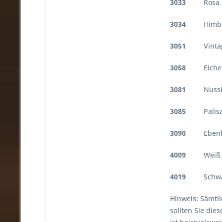
3033
Rosa
3034
Himbe
3051
Vintag
3058
Eich
3081
Nussb
3085
Palisa
3090
Ebenh
4009
Wei
4019
Schwa
Hinweis: Sämtl
sollten Sie die