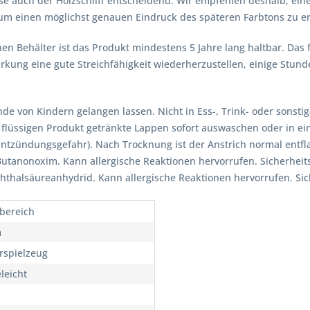
ise auch der Holzschliff entscheidend. Wir empfehlen deshalb, ein
m einen möglichst genauen Eindruck des späteren Farbtons zu er
en Behälter ist das Produkt mindestens 5 Jahre lang haltbar. Das f
irkung eine gute Streichfähigkeit wiederherzustellen, einige Stu
nde von Kindern gelangen lassen. Nicht in Ess-, Trink- oder sonst
 flüssigen Produkt getränkte Lappen sofort auswaschen oder in ei
ntzündungsgefahr). Nach Trocknung ist der Anstrich normal ent
-Butanonoxim. Kann allergische Reaktionen hervorrufen. Sicherheitsd
Phthalsäureanhydrid. Kann allergische Reaktionen hervorrufen. Sich
bereich
m
rspielzeug
leicht