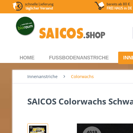
schnelle Lieferung
bereits ab 80 €
täglicher Versand
FREI HAUS
in DE
HOME
FUSSBODENANSTRICHE
INN
Innenanstriche
Colorwachs
SAICOS Colorwachs Schw