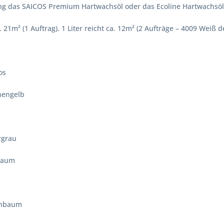
g das SAICOS Premium Hartwachsöl oder das Ecoline Hartwachsöl 
ca. 21m² (1 Auftrag). 1 Liter reicht ca. 12m² (2 Aufträge – 4009 Wei
s
engelb
e
grau
aum
baum