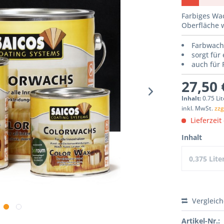
Farbiges Wa
Oberfläche w
Farbwachs
sorgt für
auch für
27,50 
Inhalt:
0.75 Lit
inkl. MwSt.
zzg
Lieferzeit
Inhalt
0,375 Lite
Vergleic
Artikel-Nr.: