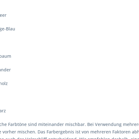
er
e-Blau
e
aum
nder
olz
ß
rz
iche Farbtöne sind miteinander mischbar. Bei Verwendung mehrer
se vorher mischen. Das Farbergebnis ist von mehreren Faktoren ab