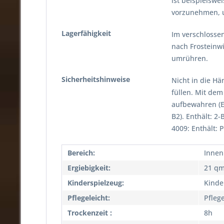
ist beispielswe
vorzunehmen, u
Lagerfähigkeit
Im verschlossen
nach Frosteinw
umrühren.
Sicherheitshinweise
Nicht in die Hä
füllen. Mit dem
aufbewahren (E
B2). Enthält: 2
4009: Enthält: 
Bereich:
Innen
Ergiebigkeit:
21 q
Kinderspielzeug:
Kinde
Pflegeleicht:
Pflege
Trockenzeit :
8h