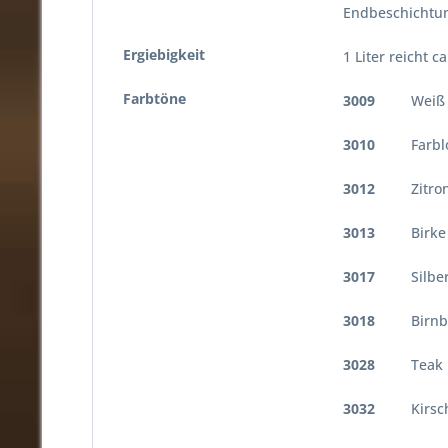
Endbeschichtun
Ergiebigkeit
1 Liter reicht 
Farbtöne
3009
Weiß
3010
Farblo
3012
Zitron
3013
Birk
3017
Silber
3018
Birnb
3028
Teak
3032
Kirsch