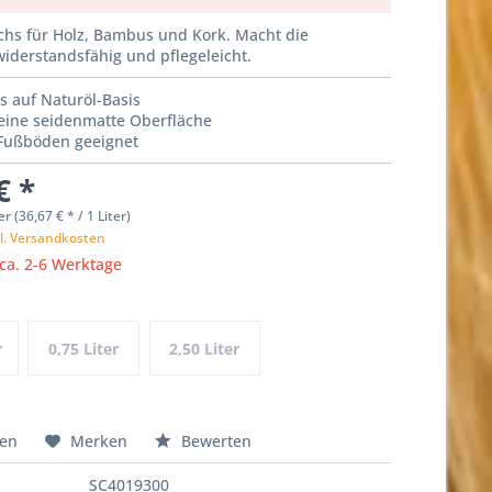
chs für Holz, Bambus und Kork. Macht die
iderstandsfähig und pflegeleicht.
 auf Naturöl-Basis
 eine seidenmatte Oberfläche
 Fußböden geeignet
€ *
er (36,67 € * / 1 Liter)
l. Versandkosten
 ca. 2-6 Werktage
r
0,75 Liter
2,50 Liter
hen
Merken
Bewerten
SC4019300