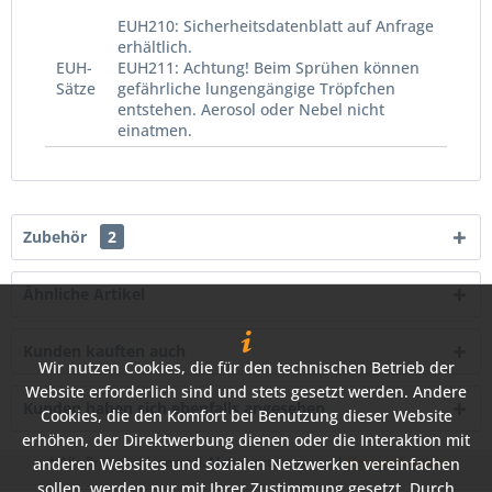
EUH210: Sicherheitsdatenblatt auf Anfrage
erhältlich.
EUH-
EUH211: Achtung! Beim Sprühen können
Sätze
gefährliche lungengängige Tröpfchen
entstehen. Aerosol oder Nebel nicht
einatmen.
Zubehör
2
Ähnliche Artikel
Kunden kauften auch
Wir nutzen Cookies, die für den technischen Betrieb der
Website erforderlich sind und stets gesetzt werden. Andere
Kunden haben sich ebenfalls angesehen
Cookies, die den Komfort bei Benutzung dieser Website
erhöhen, der Direktwerbung dienen oder die Interaktion mit
* Alle Preise inkl. gesetzl. Mehrwertsteuer zzgl.
Versandkosten
anderen Websites und sozialen Netzwerken vereinfachen
sollen, werden nur mit Ihrer Zustimmung gesetzt. Durch