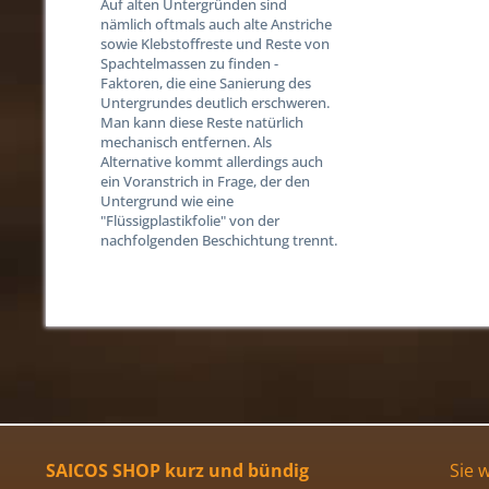
Auf alten Untergründen sind
nämlich oftmals auch alte Anstriche
sowie Klebstoffreste und Reste von
Spachtelmassen zu finden -
Faktoren, die eine Sanierung des
Untergrundes deutlich erschweren.
Man kann diese Reste natürlich
mechanisch entfernen. Als
Alternative kommt allerdings auch
ein Voranstrich in Frage, der den
Untergrund wie eine
"Flüssigplastikfolie" von der
nachfolgenden Beschichtung trennt.
SAICOS SHOP kurz und bündig
Sie 