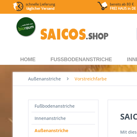
schnelle Lieferung
bereits ab 80 €
täglicher Versand
FREI HAUS
in DE
HOME
FUSSBODENANSTRICHE
INN
Außenanstriche
Vorstreichfarbe
Fußbodenanstriche
SAI
Innenanstriche
Außenanstriche
Mit die