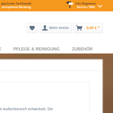
geschulter Fachhandel
Info Wegweiser
kompetente Beratung
Service / Hilfe
Mein Konto
0,00 € *
E
PFLEGE & REINIGUNG
ZUBEHÖR
im Außenbereich entwickelt. Die